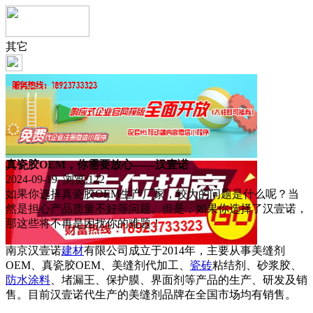
其它
真瓷胶OEM，你需要放心——汉壹诺
2024-09-19 浏览:
122
如果你选择真瓷胶OEM生产厂家，较大的问题是什么呢？当
然是担心产品质量不好等问题。但是，如果你选择了汉壹诺，
那这些将不再是困扰你的难题！
南京汉壹诺
建材
有限公司成立于2014年，主要从事美缝剂
OEM、真瓷胶OEM、美缝剂代加工、
瓷砖
粘结剂、砂浆胶、
防水
涂料
、堵漏王、保护膜、界面剂等产品的生产、研发及销
售。目前汉壹诺代生产的美缝剂品牌在全国市场均有销售。