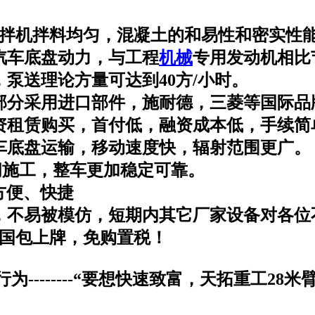
制搅拌机拌料均匀，混凝土的和易性和密实
汽车底盘动力，与工程
机械
专用发动机相比
，泵送理论方量可达到40方/小时。
部分采用进口部件，施耐德，三菱等国际品
融资租赁购买，首付低，融资成本低，手续简
汽车底盘运输，移动速度快，辐射范围更广。
间施工，整车更加稳定可靠。
方便、快捷
高，不易被模仿，短期内其它厂家设备对各位
全国包上牌，免购置税！
-------“要想快速致富，天拓重工28米