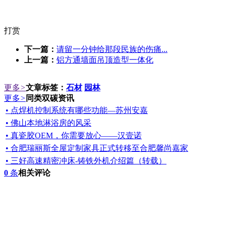
打赏
下一篇：
请留一分钟给那段民族的伤痛...
上一篇：
铝方通墙面吊顶造型一体化
更多
>
文章标签：
石材
园林
更多
>
同类双碳资讯
• 点焊机控制系统有哪些功能—苏州安嘉
• 佛山本地淋浴房的风采
• 真瓷胶OEM，你需要放心——汉壹诺
• 合肥瑞丽斯全屋定制家具正式转移至合肥馨尚嘉家
• 三好高速精密冲床-铸铁外机介绍篇（转载）
0
条
相关评论