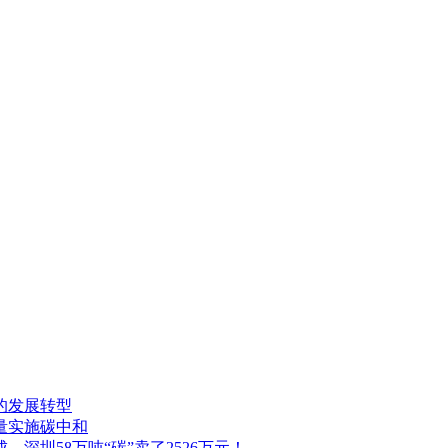
的发展转型
量实施碳中和
深圳58万吨“碳”卖了2526万元！