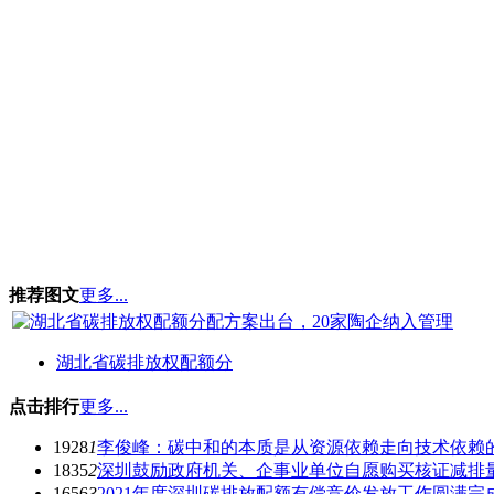
推荐图文
更多...
湖北省碳排放权配额分
点击排行
更多...
1928
1
李俊峰：碳中和的本质是从资源依赖走向技术依赖
1835
2
深圳鼓励政府机关、企事业单位自愿购买核证减排
1656
3
2021年度深圳碳排放配额有偿竞价发放工作圆满完成，