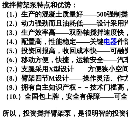
搅拌臂架泵特点和优势：
（1.）生产的混凝土质量好——500强
（2.）动力强劲而且油耗低——设计采用
（3.）生产效率高——双卧轴搅拌速度快
（4.）配置高，性能稳定——关键
电器
件
（5.）投资回报高，收回成本快——可
（6.）移动方便，快捷，运输安全——
（7.）支腿采用X型设计——方便狭小空
（8.）臂架四节M设计——操作灵活、作
（9.）拥有自主知识产权－－技术门槛
（10.）全国包上牌，安全有保障——可
所以，投资搅拌臂架泵，是很明智的投资行为-