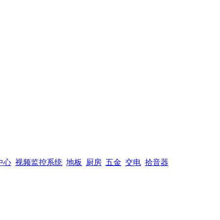
中心
视频监控系统
地板
厨房
五金
交电
拾音器