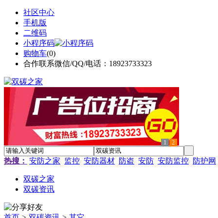
社区中心
手机版
二维码
小程序码
购物车
(
0
)
合作联系微信/QQ/电话：18923733323
1
2
热搜：
安防之家
监控
安防器材
防盗
安防
安防监控
防护网
双碳之家
双碳资讯
首页
>
双碳资讯
>
其它