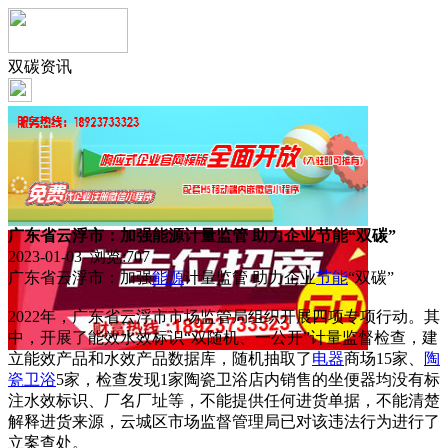
双碳资讯
广东省云浮市：加强能源计量监管 助力企业节能“双碳”
2023-01-03 浏览:
707
广东省云浮市：加强
能源
计量监管 助力企业
节能
“双碳”
2022年，广东省云浮市市场监管局组织开展四项专项行动。其
中，开展了能效水效标识“双随机、一公开”计量监督检查，建
立能效产品和水效产品数据库，随机抽取了
电器
商场15家、
陶
瓷
卫浴
5家，检查发现1家陶瓷卫浴店内销售的坐便器均没有标
注水效标识、厂名厂址等，不能提供任何进货单据，不能清楚
解释进货来源，云城区市场监督管理局已对该违法行为进行了
立案查处。