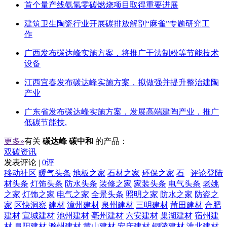
首个量产线氨氢零碳燃烧项目取得重要进展
建筑卫生陶瓷行业开展碳排放解剖“麻雀”专题研究工
作
广西发布碳达峰实施方案，将推广干法制粉等节能技术
设备
江西宜春发布碳达峰实施方案，拟做强并提升整治建陶
产业
广东省发布碳达峰实施方案，发展高端建陶产业，推广
低碳节能技.
更多»
有关
碳达峰 碳中和
的产品：
双碳资讯
发表评论 |
0评
移动社区
暖气头条
地板之家
石材之家
环保之家
石
评论登陆
材头条
灯饰头条
防水头条
装修之家
家装头条
电气头条
老姚
之家
灯饰之家
电气之家
全景头条
照明之家
防水之家
防盗之
家
区快洞察
建材
漳州建材
泉州建材
三明建材
莆田建材
合肥
建材
宣城建材
池州建材
亳州建材
六安建材
巢湖建材
宿州建
材
阜阳建材
滁州建材
黄山建材
安庆建材
铜陵建材
淮北建材