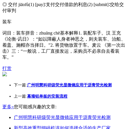
◎ 交付 jiāofù(1) [pay]∶支付交付借款的利息(2) [submit]∶交给交
付审判
装车
词目：装车拼音：zhuāng chē基本解释1. 装配车子。汉 王充
《论衡·讥日》：“如以障蔽人身者神恶之，则夫装车、治船、
着盖、施帽亦当择日。”2. 将货物放置于车。麦云 《第一次出
击》三：“一般说，工厂直接发运，采购员不必亲自去看装
车。”
打赏
下一篇:
广州明慧科研级荧光显微镜应用于沥青荧光检测
上一篇:
幕墙铝单板的安装流程
更多»
您可能感兴趣的文章:
广州明慧科研级荧光显微镜应用于沥青荧光检测
新型高效重型细碎机该如何选择合适的生产厂家