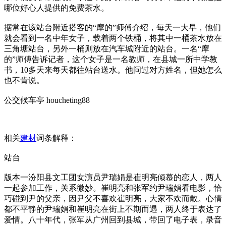
哪位好心人提供的免费茶水。
据常在该站台附近搭客的“摩的”师傅介绍，每天一大早，他们
就会看到一名中年女子，载着两个铁桶，将其中一桶茶水放在
三角塘站台，另外一桶则放在汽车城附近的站台。一名“摩
的”师傅告诉记者，这个女子是一名教师，在县城一所中学教
书，10多天来每天都往站台送水。他问过对方姓名，但她怎么
也不肯说。
公交候车亭 houcheting88
相关
建材
词条解释：
站台
版本一汾阳县文工团女演员尹瑞娟是崔明亮倾慕的恋人，两人
一起参加工作，关系微妙。崔明亮和张军约尹瑞娟看电影，恰
巧碰到尹的父亲，因尹父不喜欢崔明亮，大家不欢而散。心情
都不平静的尹瑞娟和崔明亮在街上不期而遇，两人终于表达了
爱情。八十年代，张军从广州回到县城，带回了电子表，录音