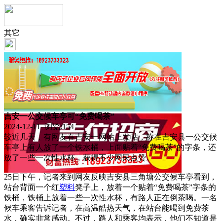
其它
吉安一公交候车亭可“免费喝茶”
2024-12-11 浏览:
154
较近几天，有网友在吉安一网站上发帖，称在吉安县一公交候
车亭上有人放了一个铁水桶，上面贴着“免费喝茶”的字条，还
放了一些一次性水杯，获得不少网民点赞。
25日下午，记者来到网友反映吉安县三角塘公交候车亭看到，
站台背面一个红
塑料
凳子上，放着一个贴着“免费喝茶”字条的
铁桶，铁桶上放着一些一次性水杯，有路人正在倒茶喝。一名
候车乘客告诉记者，在高温酷热天气，在站台能喝到免费茶
水，确实非常感动。不过，路人和乘客均表示，他们不知道是