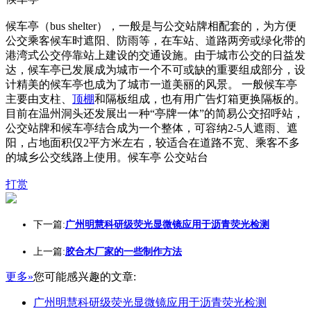
候车亭（bus shelter），一般是与公交站牌相配套的，为方便
公交乘客候车时遮阳、防雨等，在车站、道路两旁或绿化带的
港湾式公交停靠站上建设的交通设施。由于城市公交的日益发
达，候车亭已发展成为城市一个不可或缺的重要组成部分，设
计精美的候车亭也成为了城市一道美丽的风景。 一般候车亭
主要由支柱、
顶棚
和隔板组成，也有用广告灯箱更换隔板的。
目前在温州洞头还发展出一种“亭牌一体”的简易公交招呼站，
公交站牌和候车亭结合成为一个整体，可容纳2-5人遮雨、遮
阳，占地面积仅2平方米左右，较适合在道路不宽、乘客不多
的城乡公交线路上使用。候车亭 公交站台
打赏
下一篇:
广州明慧科研级荧光显微镜应用于沥青荧光检测
上一篇:
胶合木厂家的一些制作方法
更多»
您可能感兴趣的文章:
广州明慧科研级荧光显微镜应用于沥青荧光检测