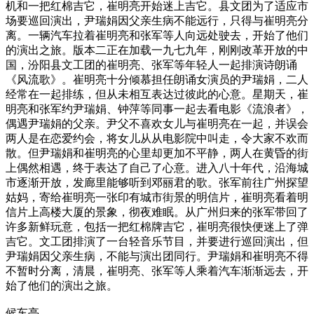
机和一把红棉吉它，崔明亮开始迷上吉它。县文团为了适应市
场要巡回演出，尹瑞娟因父亲生病不能远行，只得与崔明亮分
离。一辆汽车拉着崔明亮和张军等人向远处驶去，开始了他们
的演出之旅。版本二正在加载一九七九年，刚刚改革开放的中
国，汾阳县文工团的崔明亮、张军等年轻人一起排演诗朗诵
《风流歌》。崔明亮十分倾慕担任朗诵女演员的尹瑞娟，二人
经常在一起排练，但从未相互表达过彼此的心意。星期天，崔
明亮和张军约尹瑞娟、钟萍等同事一起去看电影《流浪者》，
偶遇尹瑞娟的父亲。尹父不喜欢女儿与崔明亮在一起，并误会
两人是在恋爱约会，将女儿从从电影院中叫走，令大家不欢而
散。但尹瑞娟和崔明亮的心里却更加不平静，两人在黄昏的街
上偶然相遇，终于表达了自己了心意。进入八十年代，沿海城
市逐渐开放，发廊里能够听到邓丽君的歌。张军前往广州探望
姑妈，寄给崔明亮一张印有城市街景的明信片，崔明亮看着明
信片上高楼大厦的景象，彻夜难眠。从广州归来的张军带回了
许多新鲜玩意，包括一把红棉牌吉它，崔明亮很快便迷上了弹
吉它。文工团排演了一台轻音乐节目，并要进行巡回演出，但
尹瑞娟因父亲生病，不能与演出团同行。尹瑞娟和崔明亮不得
不暂时分离，清晨，崔明亮、张军等人乘着汽车渐渐远去，开
始了他们的演出之旅。
候车亭